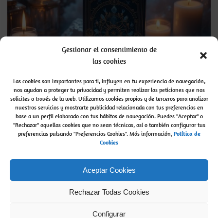
Gestionar el consentimiento de
las cookies
Las cookies son importantes para ti, influyen en tu experiencia de navegación,
nos ayudan a proteger tu privacidad y permiten realizar las peticiones que nos
solicites a través de la web. Utilizamos cookies propias y de terceros para analizar
¿Cómo preguntar al Tarot?
nuestros servicios y mostrarte publicidad relacionada con tus preferencias en
base a un perfil elaborado con tus hábitos de navegación. Puedes "Aceptar" o
"Rechazar" aquellas cookies que no sean técnicas, así o también configurar tus
¿Cómo preguntar al Tarot?
Lo mejor de las Cartas
preferencias pulsando "Preferencias Cookies". Más información,
P
olítica de
del Tarot
es que puedes preguntar […]
Cookies
admin
read more...
by
Aceptar Cookies
Rechazar Todas Cookies
Buscar
Configurar
Buscar