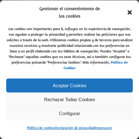
Gestionar el consentimiento de
las cookies
¿Cómo preguntar al Tarot?
Las cookies son importantes para ti, influyen en tu experiencia de navegación,
nos ayudan a proteger tu privacidad y permiten realizar las peticiones que nos
¿Cómo preguntar al Tarot?
Lo mejor de las Cartas
solicites a través de la web. Utilizamos cookies propias y de terceros para analizar
del Tarot
es que puedes preguntar […]
nuestros servicios y mostrarte publicidad relacionada con tus preferencias en
base a un perfil elaborado con tus hábitos de navegación. Puedes "Aceptar" o
"Rechazar" aquellas cookies que no sean técnicas, así o también configurar tus
admin
read more...
by
preferencias pulsando "Preferencias Cookies". Más información,
P
olítica de
Cookies
Buscar
Aceptar Cookies
Buscar
Rechazar Todas Cookies
Configurar
Política de cookies
Declaración de privacidad
Impressum