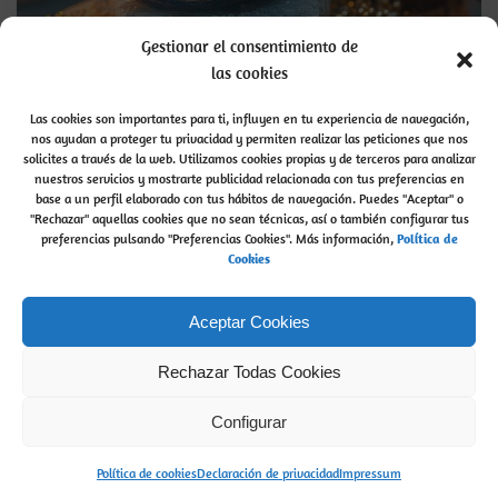
Gestionar el consentimiento de
las cookies
Las cookies son importantes para ti, influyen en tu experiencia de navegación,
nos ayudan a proteger tu privacidad y permiten realizar las peticiones que nos
Vampiros energéticos
solicites a través de la web. Utilizamos cookies propias y de terceros para analizar
nuestros servicios y mostrarte publicidad relacionada con tus preferencias en
Los Vampiros energéticos son aquellas personas
base a un perfil elaborado con tus hábitos de navegación. Puedes "Aceptar" o
"Rechazar" aquellas cookies que no sean técnicas, así o también configurar tus
que tienen la capacidad de agotar y drenar la
preferencias pulsando "Preferencias Cookies". Más información,
P
olítica de
energía […]
Cookies
admin
read more...
by
Aceptar Cookies
Rechazar Todas Cookies
Buscar
Configurar
Buscar
Política de cookies
Declaración de privacidad
Impressum