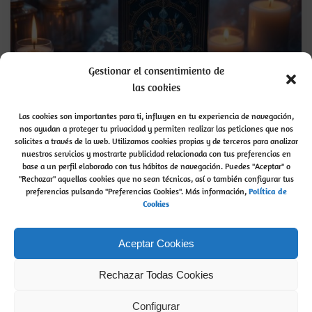
Gestionar el consentimiento de
las cookies
Las cookies son importantes para ti, influyen en tu experiencia de navegación,
nos ayudan a proteger tu privacidad y permiten realizar las peticiones que nos
solicites a través de la web. Utilizamos cookies propias y de terceros para analizar
¿Cómo preguntar al Tarot?
nuestros servicios y mostrarte publicidad relacionada con tus preferencias en
base a un perfil elaborado con tus hábitos de navegación. Puedes "Aceptar" o
"Rechazar" aquellas cookies que no sean técnicas, así o también configurar tus
¿Cómo preguntar al Tarot?
Lo mejor de las Cartas
preferencias pulsando "Preferencias Cookies". Más información,
P
olítica de
del Tarot
es que puedes preguntar […]
Cookies
admin
read more...
by
Aceptar Cookies
Rechazar Todas Cookies
Buscar
Configurar
Buscar