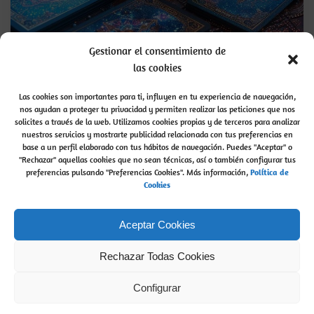
Gestionar el consentimiento de
las cookies
Las cookies son importantes para ti, influyen en tu experiencia de navegación,
nos ayudan a proteger tu privacidad y permiten realizar las peticiones que nos
solicites a través de la web. Utilizamos cookies propias y de terceros para analizar
Cambia tu primero
nuestros servicios y mostrarte publicidad relacionada con tus preferencias en
base a un perfil elaborado con tus hábitos de navegación. Puedes "Aceptar" o
"Rechazar" aquellas cookies que no sean técnicas, así o también configurar tus
Te dejo esta reflexión para que puedas pensar y
preferencias pulsando "Preferencias Cookies". Más información,
P
olítica de
proyectar la vida que desean, depende solo […]
Cookies
admin
read more...
by
Aceptar Cookies
Rechazar Todas Cookies
Buscar
Configurar
Buscar