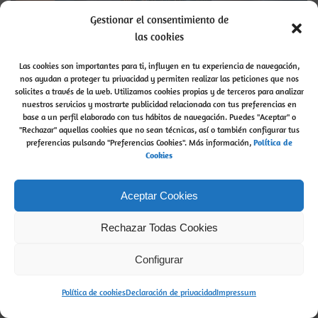
Gestionar el consentimiento de
las cookies
Las cookies son importantes para ti, influyen en tu experiencia de navegación,
nos ayudan a proteger tu privacidad y permiten realizar las peticiones que nos
solicites a través de la web. Utilizamos cookies propias y de terceros para analizar
¿Cómo preguntar al Tarot?
nuestros servicios y mostrarte publicidad relacionada con tus preferencias en
base a un perfil elaborado con tus hábitos de navegación. Puedes "Aceptar" o
¿Cómo preguntar al Tarot?
Lo mejor de las Cartas
"Rechazar" aquellas cookies que no sean técnicas, así o también configurar tus
preferencias pulsando "Preferencias Cookies". Más información,
del Tarot
es que puedes preguntar […]
P
olítica de
Cookies
admin
read more...
by
Aceptar Cookies
Rechazar Todas Cookies
Buscar
Buscar
Configurar
Política de cookies
Declaración de privacidad
Impressum