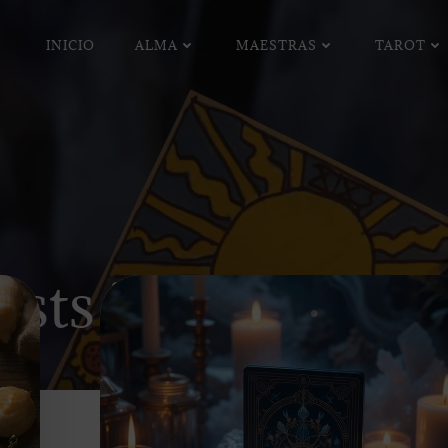
INICIO
ALMA
MAESTRAS
TAROT
osts in amorprop