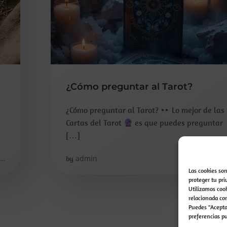
¿Cómo preguntar al Tarot?
¿Cómo preguntar al Tarot?
Lo mejor de las
Cartas del Tarot
es que puedes preguntar
[…]
..
admin
read more.
by
Las cookies so
proteger tu pri
Utilizamos cook
relacionada con
Puedes "Acepta
preferencias p